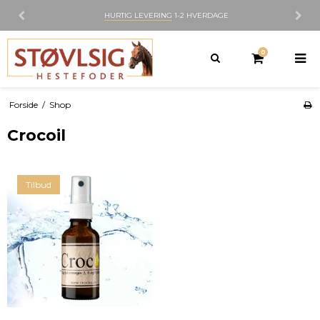
HURTIG LEVERING
1-2 HVERDAGE
0
Forside
/
Shop
Crocoil
Tilbud