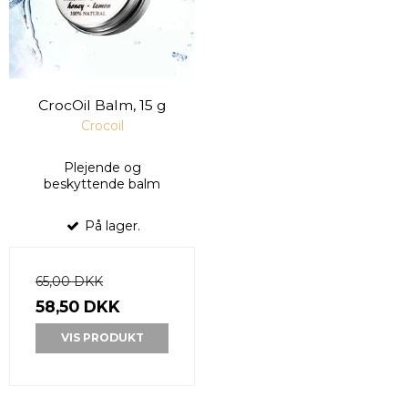
CrocOil Balm, 15 g
Crocoil
Plejende og
beskyttende balm
På lager.
65,00 DKK
58,50 DKK
VIS PRODUKT