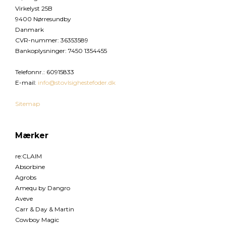
Virkelyst 25B
9400 Nørresundby
Danmark
CVR-nummer
:
36353589
Bankoplysninger
:
7450 1354455
Telefonnr.
:
60915833
E-mail
:
info@stovlsighestefoder.dk
Sitemap
Mærker
re:CLAIM
Absorbine
Agrobs
Amequ by Dangro
Aveve
Carr & Day & Martin
Cowboy Magic