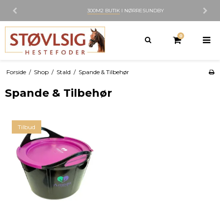
300M2 BUTIK
I NØRRESUNDBY
0
Forside
/
Shop
/
Stald
/
Spande & Tilbehør
Spande & Tilbehør
Tilbud