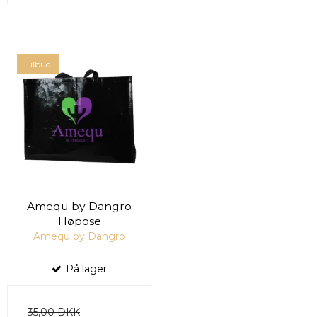
Tilbud
Amequ by Dangro
Høpose
Amequ by Dangro
På lager.
35,00 DKK