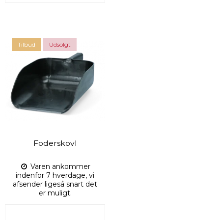
Tilbud
Udsolgt
Foderskovl
Varen ankommer
indenfor 7 hverdage, vi
afsender ligeså snart det
er muligt.