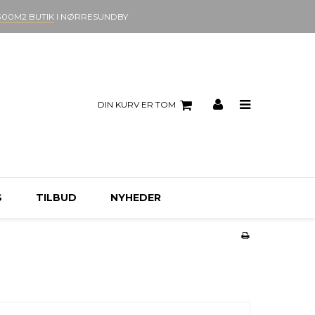
300M2 BUTIK
I NØRRESUNDBY
DIN KURV ER TOM
S
TILBUD
NYHEDER