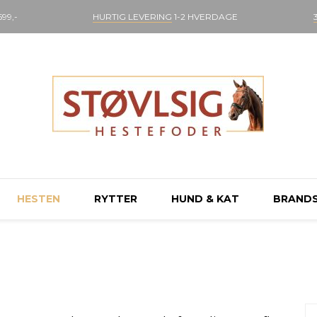
99,-
HURTIG LEVERING
1-2 HVERDAGE
HESTEN
RYTTER
HUND & KAT
BRAND