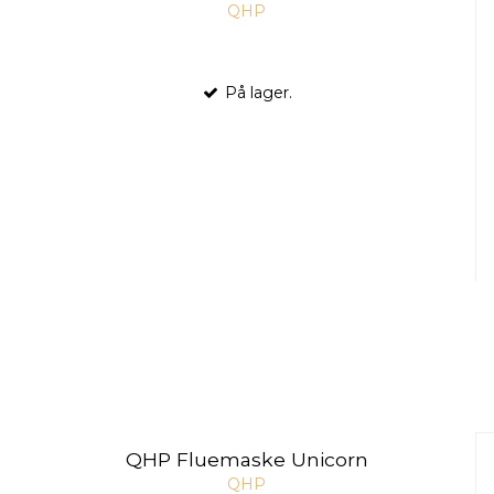
QHP
På lager.
QHP Fluemaske Unicorn
QHP