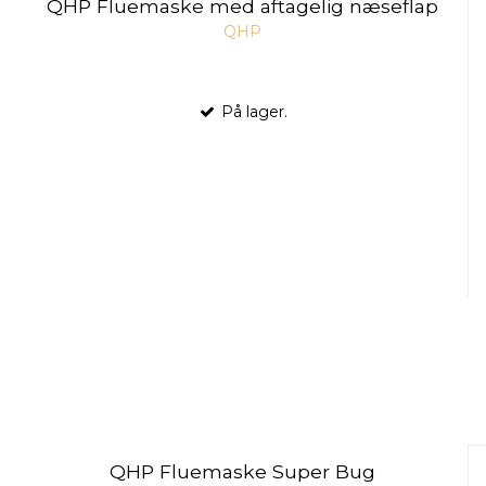
QHP Fluemaske med aftagelig næseflap
QHP
På lager.
QHP Fluemaske Super Bug