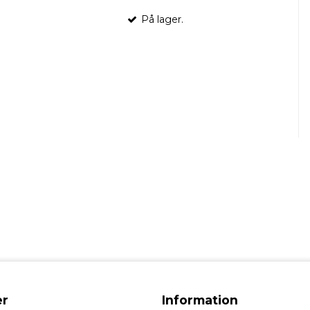
På lager.
r
Information