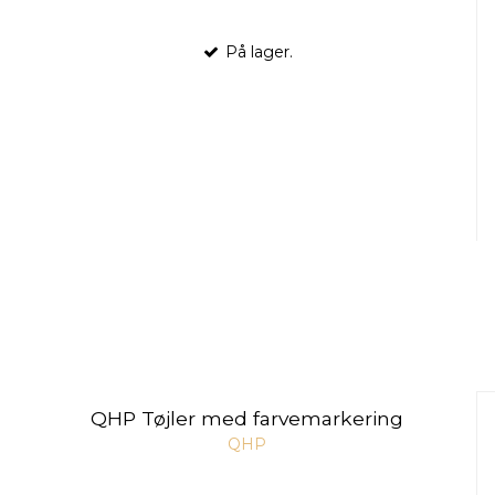
På lager.
QHP Tøjler med farvemarkering
QHP