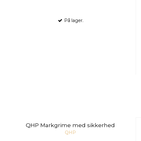
På lager.
QHP Markgrime med sikkerhed
QHP