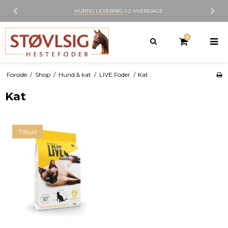
HURTIG LEVERING
1-2 HVERDAGE
0
Forside
/
Shop
/
Hund & kat
/
LIVE Foder
/
Kat
Kat
Tilbud