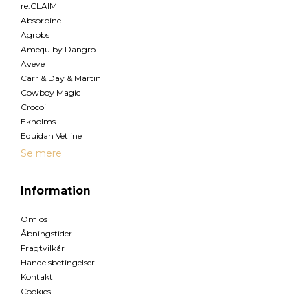
re:CLAIM
Absorbine
Agrobs
Amequ by Dangro
Aveve
Carr & Day & Martin
Cowboy Magic
Crocoil
Ekholms
Equidan Vetline
Se mere
Information
Om os
Åbningstider
Fragtvilkår
Handelsbetingelser
Kontakt
Cookies