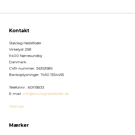
Kontakt
Støvlsig Hestefoder
Virkelyst 25B
9400 Nørresundby
Danmark
CVR-nummer
:
36353589
Bankoplysninger
:
7450 1354455
Telefonnr.
:
60915833
E-mail
:
info@stovlsighestefoder.dk
Sitemap
Mærker