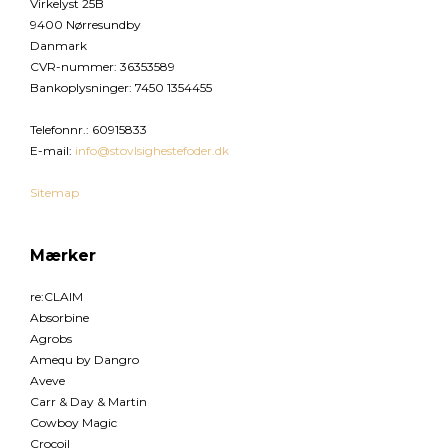
Virkelyst 25B
9400 Nørresundby
Danmark
CVR-nummer
:
36353589
Bankoplysninger
:
7450 1354455
Telefonnr.
:
60915833
E-mail
:
info@stovlsighestefoder.dk
Sitemap
Mærker
re:CLAIM
Absorbine
Agrobs
Amequ by Dangro
Aveve
Carr & Day & Martin
Cowboy Magic
Crocoil