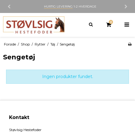
HURTIG LEVERING
1-2 HVERDAGE
0
Forside
/
Shop
/
Rytter
/
Tøj
/
Sengetøj
Sengetøj
Ingen produkter fundet.
Kontakt
Støvlsig Hestefoder