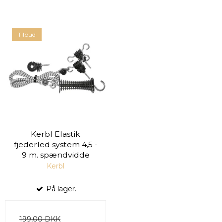
Tilbud
Kerbl Elastik
fjederled system 4,5 -
9 m. spændvidde
Kerbl
På lager.
199,00 DKK