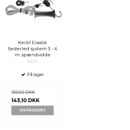
Kerbl Elastik
fjederled system 3 - 6
m. spændvidde
Kerbl
På lager.
159,00 DKK
143,10 DKK
VIS PRODUKT