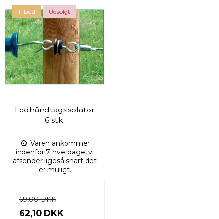
Tilbud
Udsolgt
Ledhåndtagsisolator
6 stk.
Varen ankommer
indenfor 7 hverdage, vi
afsender ligeså snart det
er muligt.
69,00 DKK
62,10 DKK