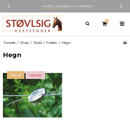
HURTIG LEVERING
1-2 HVERDAGE
0
Forside
/
Shop
/
Stald
/
Folden
/
Hegn
Hegn
Tilbud
Udsolgt