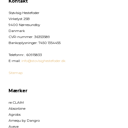
Kontakt
Støvlsig Hestefoder
Virkelyst 25B
9400 Nørresundby
Danmark
CVR-nummer
:
36353589
Bankoplysninger
:
7450 1354455
Telefonnr.
:
60915833
E-mail
:
info@stovlsighestefoder.dk
Sitemap
Mærker
re:CLAIM
Absorbine
Agrobs
Amequ by Dangro
Aveve