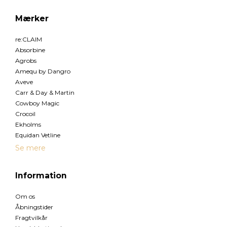
Mærker
re:CLAIM
Absorbine
Agrobs
Amequ by Dangro
Aveve
Carr & Day & Martin
Cowboy Magic
Crocoil
Ekholms
Equidan Vetline
Se mere
Information
Om os
Åbningstider
Fragtvilkår