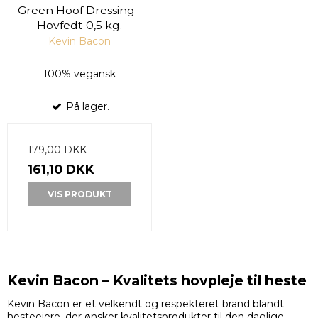
Green Hoof Dressing -
Hovfedt 0,5 kg.
Kevin Bacon
100% vegansk
På lager.
179,00 DKK
161,10 DKK
VIS PRODUKT
Kevin Bacon – Kvalitets hovpleje til heste
Kevin Bacon er et velkendt og respekteret brand blandt
hesteejere, der ønsker kvalitetsprodukter til den daglige