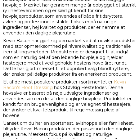
hovpleje. Mærket har gennem mange år opbygget et stærkt
ry i hesteverdenen og er særligt kendt for sine
hovplejeprodukter, som anvendes af både fritidsryttere,
avlere og professionelle stalde. Fokus er på naturlige
ingredienser, høj kvalitet og produkter, der er nemme at
anvende i den daglige plejerutine.
Kevin Bacon har gjort sig bemærket ved at udvikle produkter
med stor opmærksomhed på råvarekvalitet og traditionelle
fremstillingsmetoder. Produkterne er designet til at indgå
som en naturlig del af den løbende hovpleje og hjælper
hesteejere med at vedligeholde hestens hove året rundt.
Dette har gjort mærket til et populært valg blandt ryttere,
der ønsker pålidelige produkter fra en anerkendt producent.
Et af de mest populære produkter i sortimentet er
Kevin
Bacon's Hoof Dressing
hos Støvlsig Hestefoder
. Denne
hovsalve er baseret på nøje udvalgte ingredienser og
anvendes som en del af den daglige hovpleje. Produktet er
kendt for sin brugervenlighed og er velegnet til hesteejere,
der ønsker et kvalitetsprodukt til regelmæssig pleje af
hovene.
Uanset om du har en sportshest, avlshoppe eller familiehest,
tilbyder Kevin Bacon produkter, der passer ind i den daglige
plejerutine. Mærkets fokus på kvalitet og naturlige