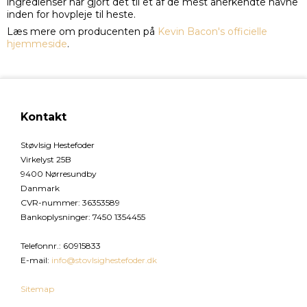
ingredienser har gjort det til et af de mest anerkendte navne
inden for hovpleje til heste.
Læs mere om producenten på
Kevin Bacon's officielle
hjemmeside
⁠.
Kontakt
Støvlsig Hestefoder
Virkelyst 25B
9400 Nørresundby
Danmark
CVR-nummer
:
36353589
Bankoplysninger
:
7450 1354455
Telefonnr.
:
60915833
E-mail
:
info@stovlsighestefoder.dk
Sitemap