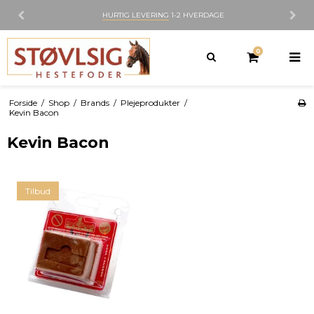
1-2 HVERDAGE
300M2 BUTIK
I NØRR
0
Forside
/
Shop
/
Brands
/
Plejeprodukter
/
Kevin Bacon
Kevin Bacon
Tilbud