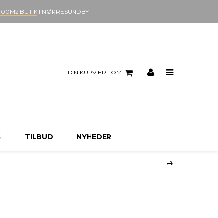
300M2 BUTIK
I NØRRESUNDBY
DIN KURV ER TOM
S
TILBUD
NYHEDER