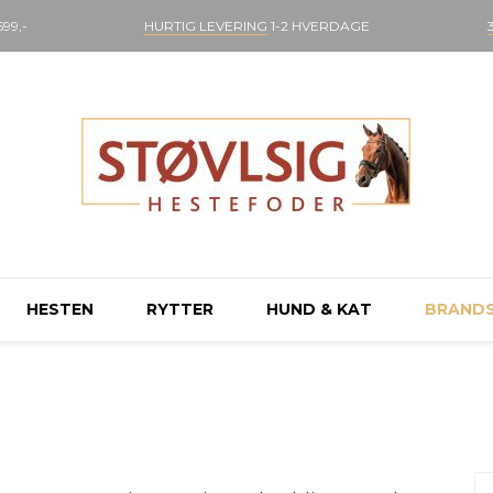
99,-
HURTIG LEVERING
1-2 HVERDAGE
HESTEN
RYTTER
HUND & KAT
BRAND