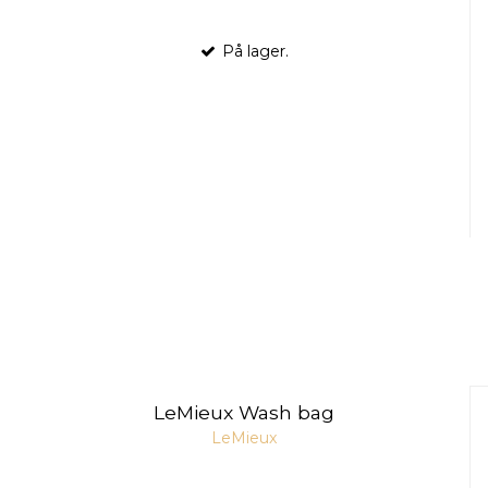
På lager.
LeMieux Wash bag
LeMieux