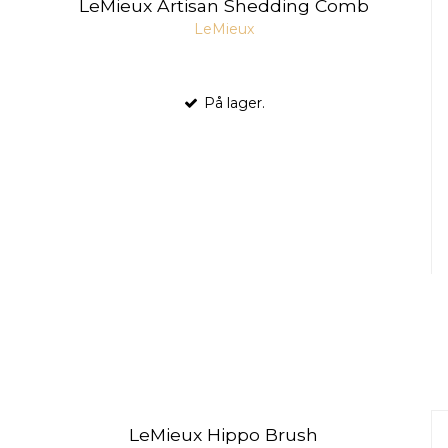
LeMieux Artisan Shedding Comb
LeMieux
På lager.
LeMieux Hippo Brush