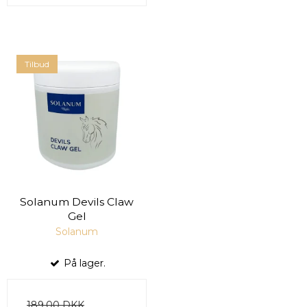
Tilbud
Solanum Devils Claw
Gel
Solanum
På lager.
189,00 DKK