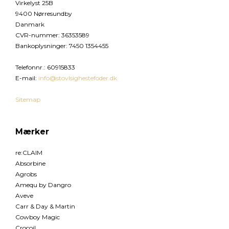
Virkelyst 25B
9400 Nørresundby
Danmark
CVR-nummer
:
36353589
Bankoplysninger
:
7450 1354455
Telefonnr.
:
60915833
E-mail
:
info@stovlsighestefoder.dk
Sitemap
Mærker
re:CLAIM
Absorbine
Agrobs
Amequ by Dangro
Aveve
Carr & Day & Martin
Cowboy Magic
Crocoil