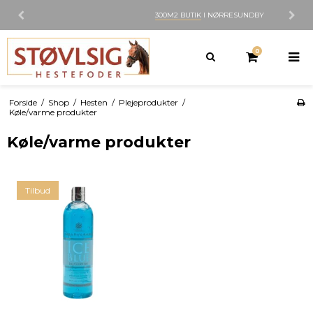
300M2 BUTIK
I NØRRESUNDBY
0
Forside
/
Shop
/
Hesten
/
Plejeprodukter
/
Køle/varme produkter
Køle/varme produkter
Tilbud