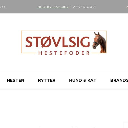
99,-
HURTIG LEVERING
1-2 HVERDAGE
HESTEN
RYTTER
HUND & KAT
BRAND