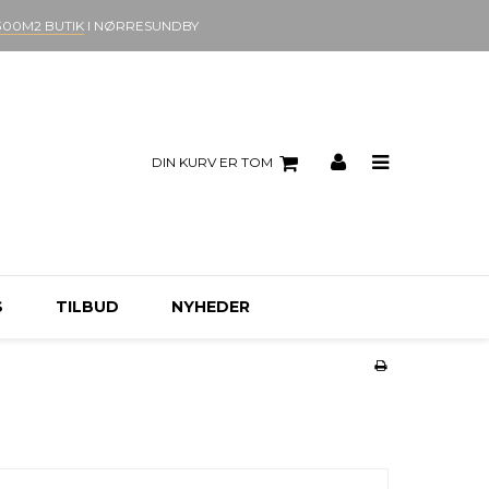
300M2 BUTIK
I NØRRESUNDBY
DIN KURV ER TOM
S
TILBUD
NYHEDER