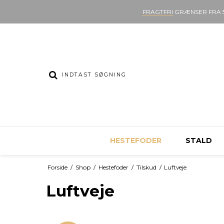
FRAGTFRI
GRÆNSER FRA 5
HESTEFODER
STALD
Forside
/
Shop
/
Hestefoder
/
Tilskud
/
Luftveje
Luftveje