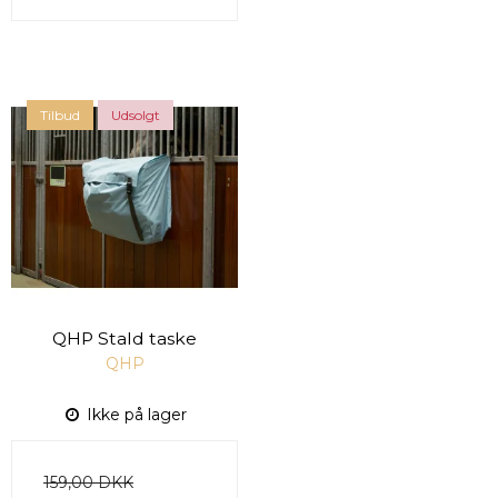
Tilbud
Udsolgt
QHP Stald taske
QHP
Ikke på lager
159,00 DKK