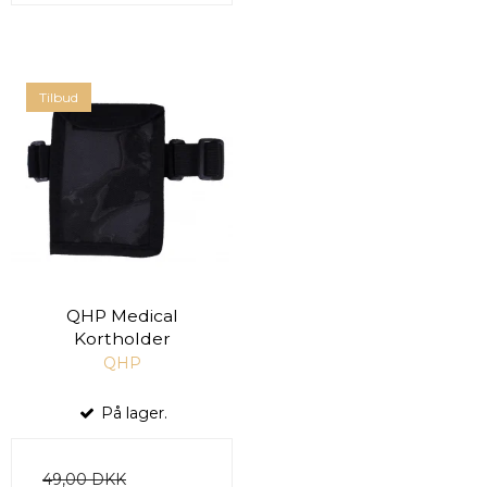
Tilbud
QHP Medical
Kortholder
QHP
På lager.
49,00 DKK