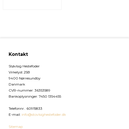
Kontakt
Støvlsig Hestefoder
Virkelyst 25B
9400 Nørresundby
Danmark
CVR-nummer
:
36353589
Bankoplysninger
:
7450 1354455
Telefonnr.
:
60915833
E-mail
:
info@stovlsighestefoder.dk
Sitemap