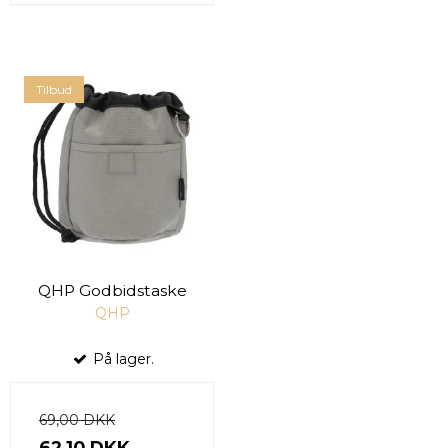
Tilbud
QHP Godbidstaske
QHP
På lager.
69,00 DKK
62,10 DKK