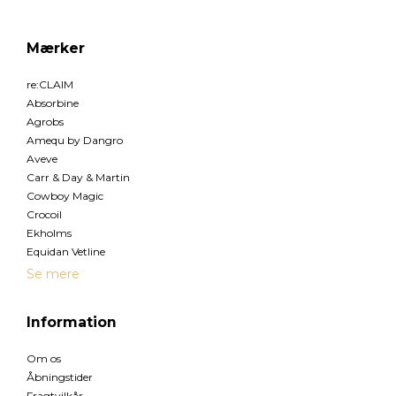
Mærker
re:CLAIM
Absorbine
Agrobs
Amequ by Dangro
Aveve
Carr & Day & Martin
Cowboy Magic
Crocoil
Ekholms
Equidan Vetline
Se mere
Information
Om os
Åbningstider
Fragtvilkår