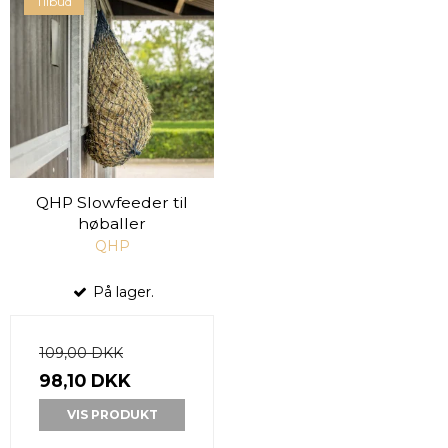
Tilbud
QHP Slowfeeder til
høballer
QHP
På lager.
109,00 DKK
98,10 DKK
VIS PRODUKT