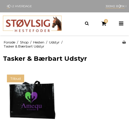
300M2 BUTIK
I NØRRESUNDBY
0
Forside
/
Shop
/
Hesten
/
Udstyr
/
Tasker & Bærbart Udstyr
Tasker & Bærbart Udstyr
Tilbud