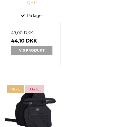
QHP
På lager
49,00 DKK
44,10 DKK
VIS PRODUKT
Tilbud
Udsolgt