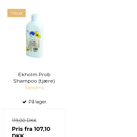
Tilbud
Ekholm Prob
Shampoo (tjære)
Ekholms
På lager.
119,00 DKK
Pris fra
107,10
DKK