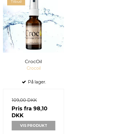
Tilbud
CrocOil
Crocoil
På lager.
109,00 DKK
Pris fra
98,10
DKK
VIS PRODUKT