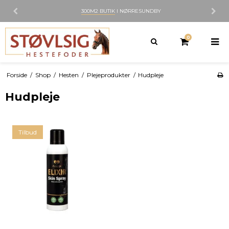
300M2 BUTIK
I NØRRESUNDBY
0
Forside
/
Shop
/
Hesten
/
Plejeprodukter
/
Hudpleje
Hudpleje
Tilbud