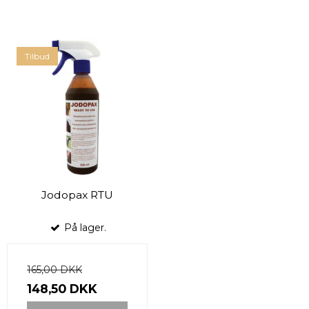
Tilbud
Jodopax RTU
På lager.
165,00 DKK
148,50 DKK