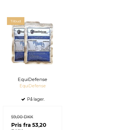
Tilbud
EquiDefense
EquiDefense
På lager.
59,00 DKK
Pris fra
53,20