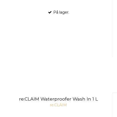
På lager.
re:CLAIM Waterproofer Wash In 1 L
re:CLAIM