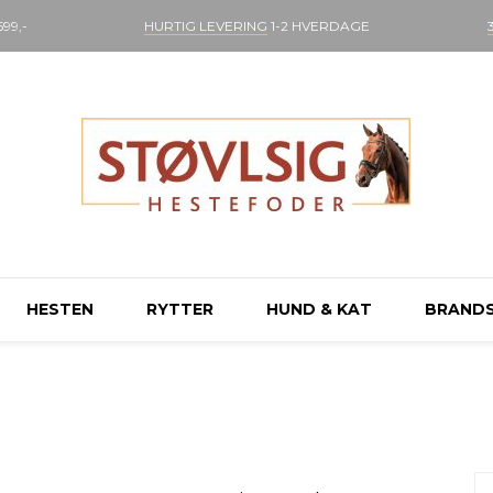
99,-
HURTIG LEVERING
1-2 HVERDAGE
HESTEN
RYTTER
HUND & KAT
BRAND