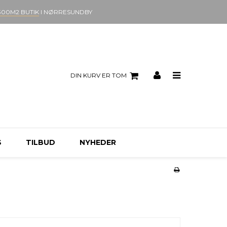
300M2 BUTIK
I NØRRESUNDBY
DIN KURV ER TOM
S
TILBUD
NYHEDER