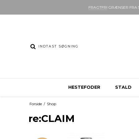
FRAGTFRI
GRÆNSER FRA 5
HESTEFODER
STALD
Forside
/
Shop
re:CLAIM