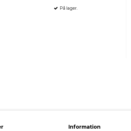
På lager.
r
Information