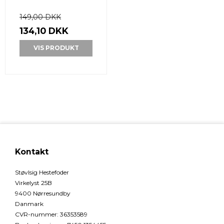
149,00 DKK
134,10 DKK
VIS PRODUKT
Kontakt
Støvlsig Hestefoder
Virkelyst 25B
9400 Nørresundby
Danmark
CVR-nummer
:
36353589