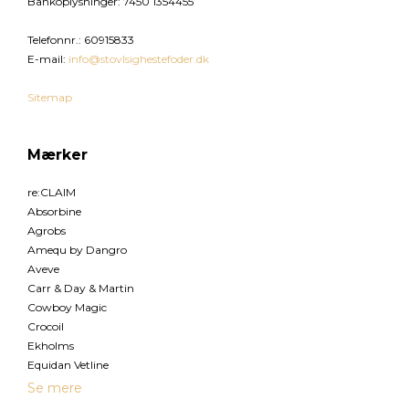
Bankoplysninger
:
7450 1354455
Telefonnr.
:
60915833
E-mail
:
info@stovlsighestefoder.dk
Sitemap
Mærker
re:CLAIM
Absorbine
Agrobs
Amequ by Dangro
Aveve
Carr & Day & Martin
Cowboy Magic
Crocoil
Ekholms
Equidan Vetline
Se mere