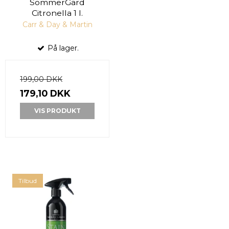
SommerGard
Citronella 1 l.
Carr & Day & Martin
På lager.
199,00 DKK
179,10 DKK
VIS PRODUKT
Tilbud