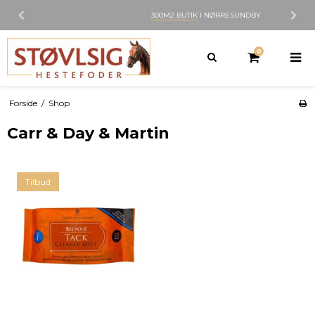
300M2 BUTIK
I NØRRESUNDBY
0
Forside
/
Shop
Carr & Day & Martin
Tilbud