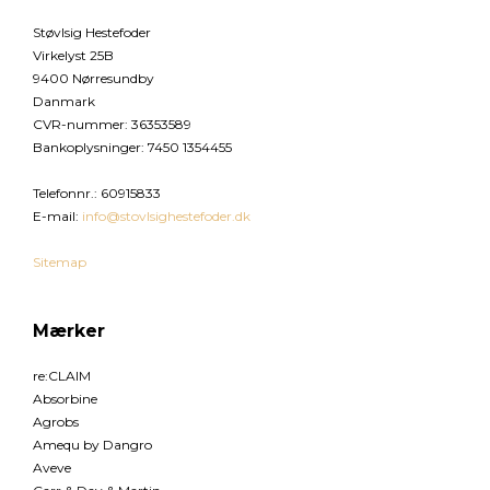
Støvlsig Hestefoder
Virkelyst 25B
9400 Nørresundby
Danmark
CVR-nummer
:
36353589
Bankoplysninger
:
7450 1354455
Telefonnr.
:
60915833
E-mail
:
info@stovlsighestefoder.dk
Sitemap
Mærker
re:CLAIM
Absorbine
Agrobs
Amequ by Dangro
Aveve