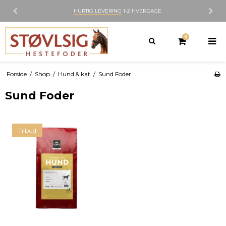
HURTIG LEVERING
1-2 HVERDAGE
0
Forside
/
Shop
/
Hund & kat
/
Sund Foder
Sund Foder
Tilbud