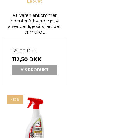
Leovet
Varen ankommer
indenfor 7 hverdage, vi
afsender ligeså snart det
er muligt.
125,00 DKK
112,50 DKK
VIS PRODUKT
-10%