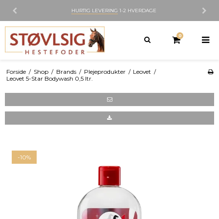
HURTIG LEVERING
1-2 HVERDAGE
0
Forside
/
Shop
/
Brands
/
Plejeprodukter
/
Leovet
/
Leovet 5-Star Bodywash 0,5 ltr.
-10%