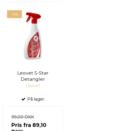
-10%
Leovet 5-Star
Detangler
Leovet
På lager.
99,00 DKK
Pris fra
89,10