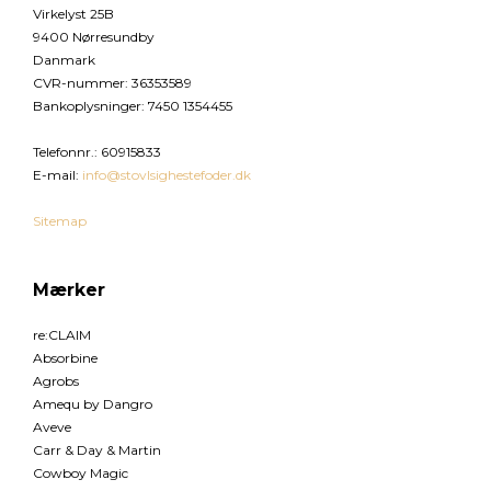
Virkelyst 25B
9400 Nørresundby
Danmark
CVR-nummer
:
36353589
Bankoplysninger
:
7450 1354455
Telefonnr.
:
60915833
E-mail
:
info@stovlsighestefoder.dk
Sitemap
Mærker
re:CLAIM
Absorbine
Agrobs
Amequ by Dangro
Aveve
Carr & Day & Martin
Cowboy Magic