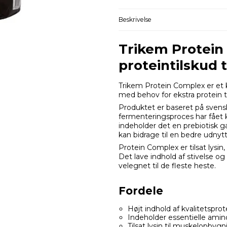
Beskrivelse
Trikem Protein
proteintilskud
Trikem Protein Complex er et ko
med behov for ekstra protein 
Produktet er baseret på sven
fermenteringsproces har fået k
indeholder det en prebiotisk g
kan bidrage til en bedre udnytt
Protein Complex er tilsat lysi
Det lave indhold af stivelse o
velegnet til de fleste heste.
Fordele
Højt indhold af kvalitetsprot
Indeholder essentielle amin
Tilsat lysin til muskelopbygn