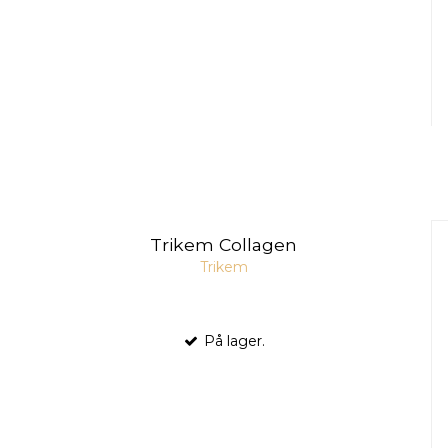
Trikem Collagen
Trikem
På lager.