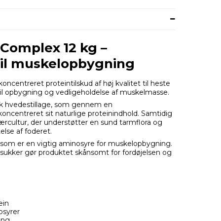
 Complex 12 kg –
 til muskelopbygning
ncentreret proteintilskud af høj kvalitet til heste
til opbygning og vedligeholdelse af muskelmasse.
sk hvedestillage, som gennem en
oncentreret sit naturlige proteinindhold. Samtidig
ærcultur, der understøtter en sund tarmflora og
else af foderet.
n, som er en vigtig aminosyre for muskelopbygning.
g sukker gør produktet skånsomt for fordøjelsen og
ein
osyrer
ing