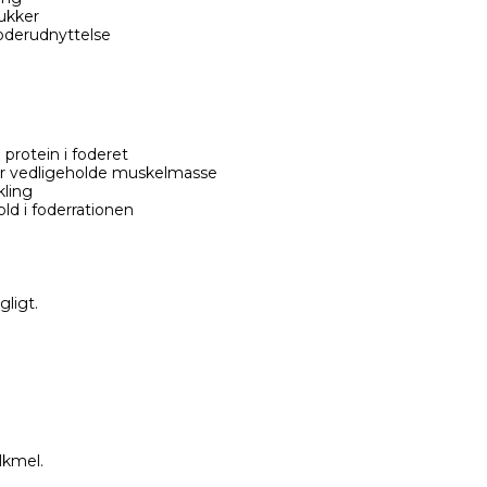
sukker
oderudnyttelse
protein i foderet
er vedligeholde muskelmasse
kling
ld i foderrationen
ligt.
lkmel.