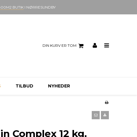
300M2 BUTIK
I NØRRESUNDBY
DIN KURV ER TOM
S
TILBUD
NYHEDER
in Complex 12 kg.