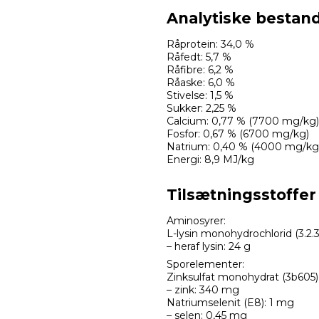
Analytiske bestan
Råprotein: 34,0 %
Råfedt: 5,7 %
Råfibre: 6,2 %
Råaske: 6,0 %
Stivelse: 1,5 %
Sukker: 2,25 %
Calcium: 0,77 % (7700 mg/kg)
Fosfor: 0,67 % (6700 mg/kg)
Natrium: 0,40 % (4000 mg/kg
Energi: 8,9 MJ/kg
Tilsætningsstoffer
Aminosyrer:
L-lysin monohydrochlorid (3.2.3
– heraf lysin: 24 g
Sporelementer:
Zinksulfat monohydrat (3b605
– zink: 340 mg
Natriumselenit (E8): 1 mg
– selen: 0,45 mg