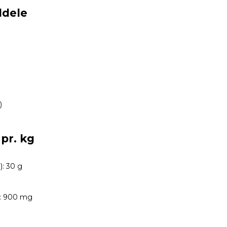
ddele
)
 pr. kg
): 30 g
): 900 mg