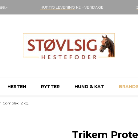
99,-
HURTIG LEVERING
1-2 HVERDAGE
HESTEN
RYTTER
HUND & KAT
BRAND
n Complex 12 kg.
Trikem Prote