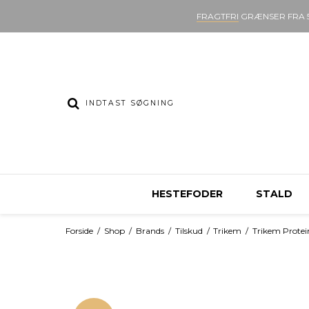
FRAGTFRI
GRÆNSER FRA 5
HESTEFODER
STALD
Forside
/
Shop
/
Brands
/
Tilskud
/
Trikem
/
Trikem Protei