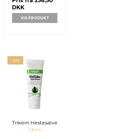
Pris fra
256,50
DKK
VIS PRODUKT
-10%
Trikem Hestesalve
Trikem