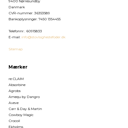
9400 Nørresundby
Danmark
CVR-nummer
:
36353589
Bankoplysninger
:
7450 1354455
Telefonnr.
:
60915833
E-mail
:
info@stovlsighestefoder.dk
Sitemap
Mærker
re:CLAIM
Absorbine
Agrobs
Amequ by Dangro
Aveve
Carr & Day & Martin
Cowboy Magic
Crocoil
Ekholms