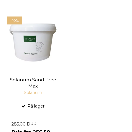
-10%
Solanum Sand Free
Max
Solanum
På lager.
285,00 DKK