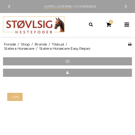
IG LEVERING
1-2 HVERDAGE
300M2 B
0
Forside
/
Shop
/
Brands
/
Tilskud
/
Statera Horsecare
/
Statera Horsecare Easy Repair
-10%