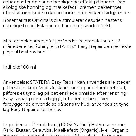
antioxidanter og har en beroligende effekt på huden. Den
økologiske honning og mælkefedt i cremen bekæmper
effektivt uønskede mikroorganismer og virker blødgørende.
Rosemarinus Officinalis olie stimulerer desuden hestens
naturlige blodcirkulation og har en rensende effekt.
Med en holdbarhed på 31 måneder fra produktion og 12
måneder efter åbning er STATERA Easy Repair den perfekte
pleje til hestens hud.
Indhold: 100 ml.
Anvendelse: STATERA Easy Repair kan anvendes alle steder
på hestens krop. Ved sår, skrammer og andet irriteret hud,
påføres et tynd lag på det ønskede område efter rensning.
Easy Repair påføres dagligt, til huden er helet. Ved
forbyggende anvendelse på sensitiv hud, anvendes et tynd
lag Easy Repair efter behov.
Ingredienser: Petrolatum, (100% Natural) Butyrospermum
Parkii Butter, Cera Alba, Maelkefedt (Organic), Mel (Organic
Honey), Tocopherol, Rosmarinus Officinalis Oil, Limonene,