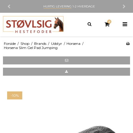
HURTIG LEVERING
1-2 HVERDAGE
0
Forside
/
Shop
/
Brands
/
Udstyr
/
Horsena
/
Horsena Slim Gel Pad Jumping
-10%