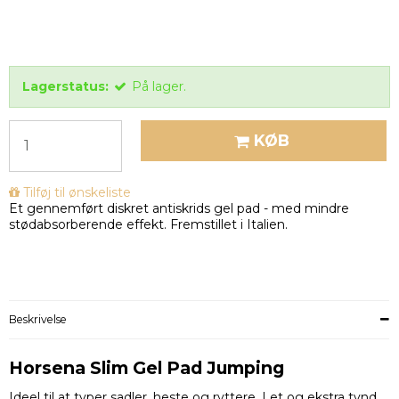
Lagerstatus:
På lager.
KØB
Tilføj til ønskeliste
Et gennemført diskret antiskrids gel pad - med mindre
stødabsorberende effekt. Fremstillet i Italien.
Beskrivelse
Horsena Slim Gel Pad Jumping
Ideel til at typer sadler, heste og ryttere. Let og ekstra tynd,