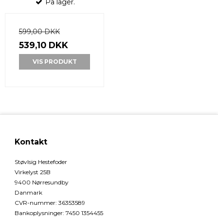
På lager.
599,00 DKK
539,10 DKK
VIS PRODUKT
Kontakt
Støvlsig Hestefoder
Virkelyst 25B
9400 Nørresundby
Danmark
CVR-nummer
:
36353589
Bankoplysninger
:
7450 1354455