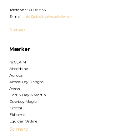
Telefonnr.
:
60915833
E-mail
:
info@stovlsighestefoder.dk
Sitemap
Mærker
re:CLAIM
Absorbine
Agrobs
Amequ by Dangro
Aveve
Carr & Day & Martin
Cowboy Magic
Crocoil
Ekholms
Equidan Vetline
Se mere